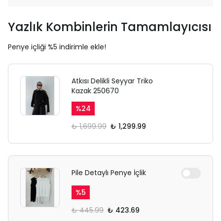
Yazlık Kombinlerin Tamamlayıcısı
Penye içliği %5 indirimle ekle!
Atkısı Delikli Seyyar Triko
Kazak 250670
%
24
₺ 1,699.99
₺ 1,299.99
Pile Detaylı Penye İçlik
%
5
₺ 445.99
₺ 423.69