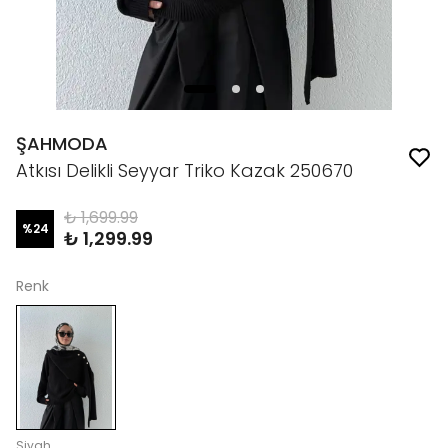
ŞAHMODA
Atkısı Delikli Seyyar Triko Kazak 250670
₺ 1,699.99
%
24
₺ 1,299.99
Renk
Siyah