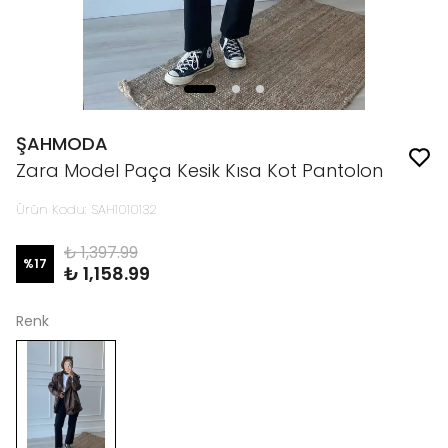
ŞAHMODA
Zara Model Paça Kesik Kısa Kot Pantolon
Ürün Kodu
:
SAH1010132
₺ 1,397.99
%
17
₺ 1,158.99
Renk