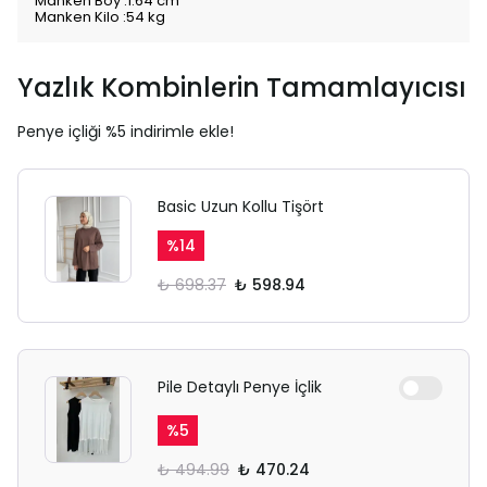
Manken Boy :1.64 cm
Manken Kilo :54 kg
Yazlık Kombinlerin Tamamlayıcısı
Penye içliği %5 indirimle ekle!
Basic Uzun Kollu Tişört
%
14
₺ 698.37
₺ 598.94
Pile Detaylı Penye İçlik
%
5
₺ 494.99
₺ 470.24