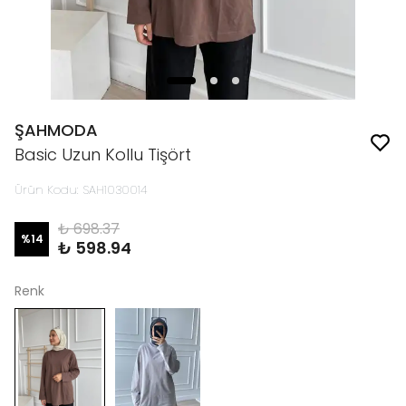
ŞAHMODA
Basic Uzun Kollu Tişört
Ürün Kodu
:
SAH1030014
₺ 698.37
%
14
₺ 598.94
Renk