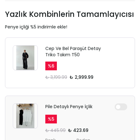
Yazlık Kombinlerin Tamamlayıcısı
Penye içliği %5 indirimle ekle!
Cep Ve Bel Paraşüt Detay
Triko Takım T50
%
6
₺ 3,199.99
₺ 2,999.99
Pile Detaylı Penye İçlik
%
5
₺ 445.99
₺ 423.69