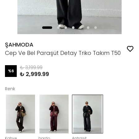
ŞAHMODA
Cep Ve Bel Paraşüt Detay Triko Takım T50
₺ 3,199.99
%
6
₺ 2,999.99
Renk
Kahve
bordo
Antrasit