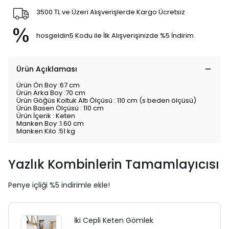
3500 TL ve Üzeri Alışverişlerde Kargo Ücretsiz
hosgeldin5 Kodu ile İlk Alışverişinizde %5 İndirim
Ürün Açıklaması
Ürün Ön Boy :67 cm
Ürün Arka Boy :70 cm
Ürün Göğüs Koltuk Altı Ölçüsü : 110 cm (s beden ölçüsü)
Ürün Basen Ölçüsü : 110 cm
Ürün İçerik : Keten
Manken Boy :1.60 cm
Manken Kilo :51 kg
Yazlık Kombinlerin Tamamlayıcısı
Penye içliği %5 indirimle ekle!
İki Cepli Keten Gömlek