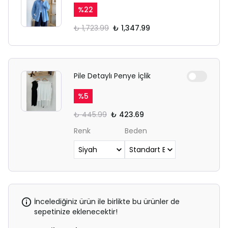
%
22
₺ 1,723.99
₺ 1,347.99
Pile Detaylı Penye İçlik
%
5
₺ 445.99
₺ 423.69
Renk
Beden
İncelediğiniz ürün ile birlikte bu ürünler de
sepetinize eklenecektir!