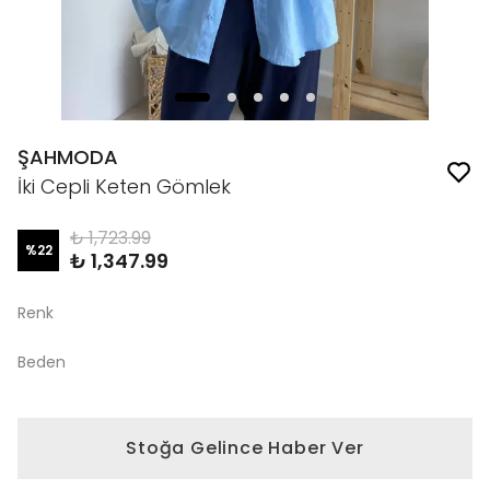
ŞAHMODA
İki Cepli Keten Gömlek
₺ 1,723.99
%
22
₺ 1,347.99
Renk
Beden
Stoğa Gelince Haber Ver