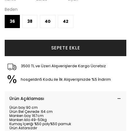
Beden
36
38
40
42
SEPETE EKLE
3500 TL ve Üzeri Alışverişlerde Kargo Ücretsiz
hosgeldin5 Kodu ile İlk Alışverişinizde %5 İndirim
Ürün Açıklaması
Ürün boy:90 cm
Ürün Bel Çevrede :64 cm
Manken boy 167cm
Manken kilo 49-50kg
Kumaş İçeriği %50 poly%50 pamuk
Ürün Astarsızdır