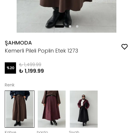
ŞAHMODA
Kemerli Pileli Poplin Etek 1273
₺ 1,499.99
%
20
₺ 1,199.99
Renk
Kahve
bordo
Siyah