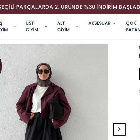
SEÇİLİ PARÇALARDA 2. ÜRÜNDE %30 İNDİRİM BAŞLAD
Ş
ÜST
ALT
AKSESUAR
ÇOK
İYİM
GİYİM
GİYİM
SATAN