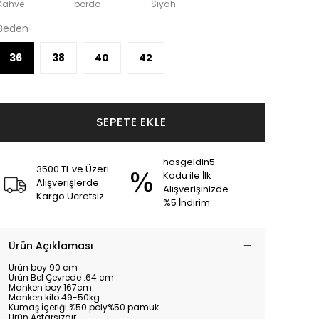
Kahve
bordo
Siyah
Beden
36
38
40
42
SEPETE EKLE
hosgeldin5
3500 TL ve Üzeri
Kodu ile İlk
Alışverişlerde
Alışverişinizde
Kargo Ücretsiz
%5 İndirim
Ürün Açıklaması
Ürün boy:90 cm
Ürün Bel Çevrede :64 cm
Manken boy 167cm
Manken kilo 49-50kg
Kumaş İçeriği %50 poly%50 pamuk
Ürün Astarsızdır