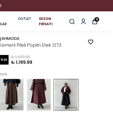
I
OUTLET
SEZON
0
LAR
FIRSATI
ŞAHMODA
Kemerli Pileli Poplin Etek 1273
₺ 1,499.99
%
20
₺ 1,199.99
Renk