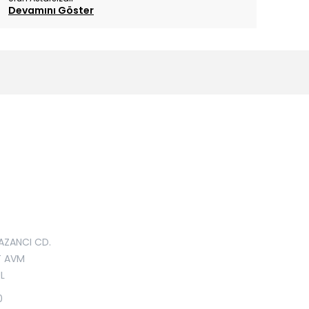
Devamını Göster
AZANCI CD.
T AVM
L
0