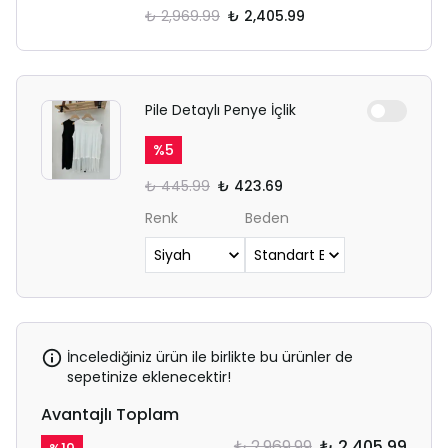
₺ 2,969.99
₺ 2,405.99
Pile Detaylı Penye İçlik
%
5
₺ 445.99
₺ 423.69
Renk
Beden
İncelediğiniz ürün ile birlikte bu ürünler de
sepetinize eklenecektir!
Avantajlı Toplam
₺ 2,969.99
₺ 2,405.99