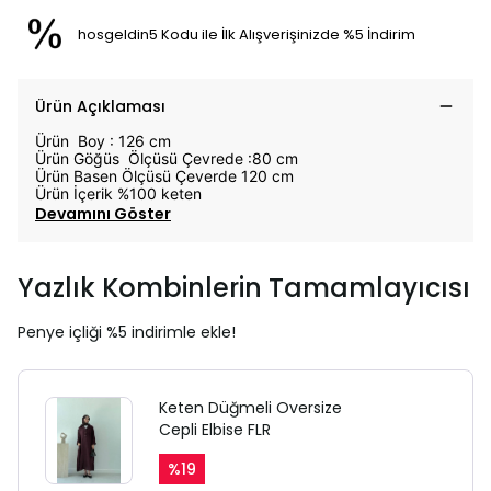
hosgeldin5 Kodu ile İlk Alışverişinizde %5 İndirim
Ürün Açıklaması
Ürün Boy : 126 cm
Ürün Göğüs Ölçüsü Çevrede :80 cm
Ürün Basen Ölçüsü Çeverde 120 cm
Ürün İçerik %100 keten
Devamını Göster
Yazlık Kombinlerin Tamamlayıcısı
Penye içliği %5 indirimle ekle!
Keten Düğmeli Oversize
Cepli Elbise FLR
%
19