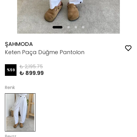
ŞAHMODA
Keten Paça Düğme Pantolon
₺ 2,195.75
%
59
₺ 899.99
Renk
Beyaz