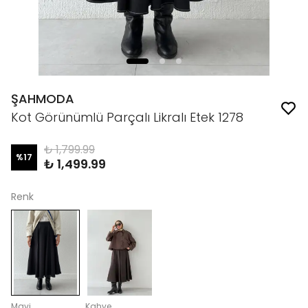
ŞAHMODA
Kot Görünümlü Parçalı Likralı Etek 1278
₺ 1,799.99
%
17
₺ 1,499.99
Renk
Mavi
Kahve