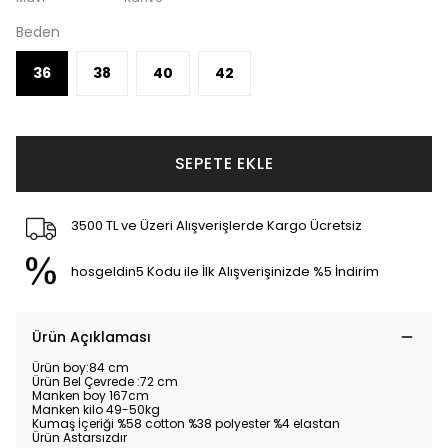
Beden
36
38
40
42
SEPETE EKLE
3500 TL ve Üzeri Alışverişlerde Kargo Ücretsiz
hosgeldin5 Kodu ile İlk Alışverişinizde %5 İndirim
Ürün Açıklaması
Ürün boy:84 cm
Ürün Bel Çevrede :72 cm
Manken boy 167cm
Manken kilo 49-50kg
Kumaş İçeriği %58 cotton %38 polyester %4 elastan
Ürün Astarsızdır