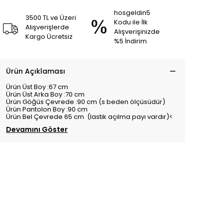
hosgeldin5
3500 TL ve Üzeri
Kodu ile İlk
Alışverişlerde
Alışverişinizde
Kargo Ücretsiz
%5 İndirim
Ürün Açıklaması
Ürün Üst Boy :67 cm
Ürün Üst Arka Boy :70 cm
Ürün Göğüs Çevrede :90 cm (s beden ölçüsüdür)
Ürün Pantolon Boy :90 cm
Ürün Bel Çevrede 65 cm (lastik açılma payı vardır)<
Devamını Göster