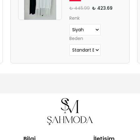
₺ 445.99
₺ 423.69
Renk
Beden
Bilgi
İletişim