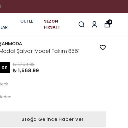
I
OUTLET
SEZON
0
LAR
FIRSATI
ŞAHMODA
Modal Şalvar Model Takım 8561
₺ 1,764.99
%
11
₺ 1,568.99
Renk
Beden
Stoğa Gelince Haber Ver