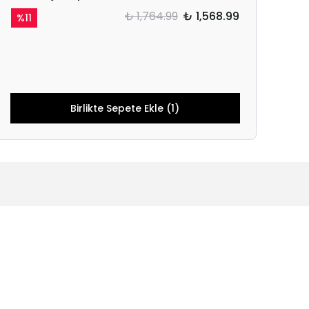
₺ 1,764.99
₺ 1,568.99
%
11
Birlikte Sepete Ekle (1)