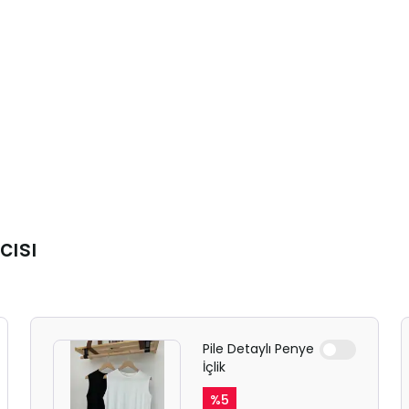
cısı
Pile Detaylı Penye
İçlik
%
5