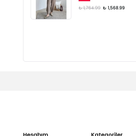
₺ 1,764.99
₺ 1,568.99
Hesabım
Kategoriler