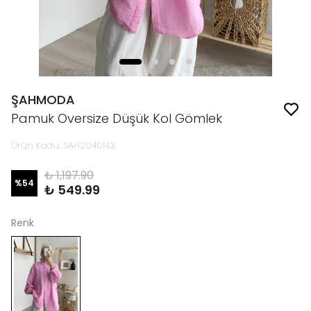
ŞAHMODA
Pamuk Oversize Düşük Kol Gömlek
Ürün Kodu
:
SAH2040143
₺ 1,197.90
%
54
₺ 549.99
Renk