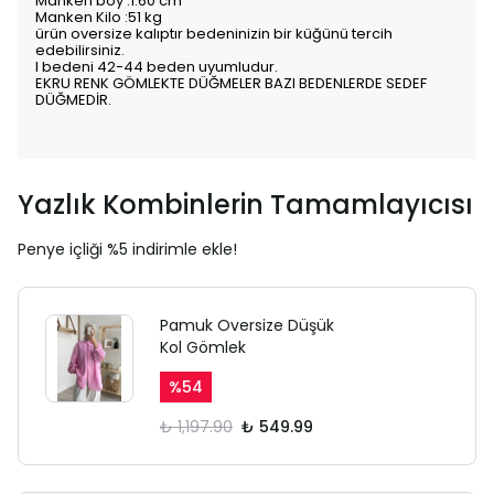
Manken boy :1.60 cm
Manken Kilo :51 kg
ürün oversize kalıptır bedeninizin bir küğünü tercih
edebilirsiniz.
l bedeni 42-44 beden uyumludur.
EKRU RENK GÖMLEKTE DÜĞMELER BAZI BEDENLERDE SEDEF
DÜĞMEDİR.
Yazlık Kombinlerin Tamamlayıcısı
Penye içliği %5 indirimle ekle!
Pamuk Oversize Düşük
Kol Gömlek
%
54
₺ 1,197.90
₺ 549.99