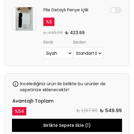
Pile Detaylı Penye İçlik
%
5
₺ 445.99
₺ 423.69
Renk
Beden
İncelediğiniz ürün ile birlikte bu ürünler de
sepetinize eklenecektir!
Avantajlı Toplam
₺ 1,197.90
₺ 549.99
%
54
Birlikte Sepete Ekle (1)