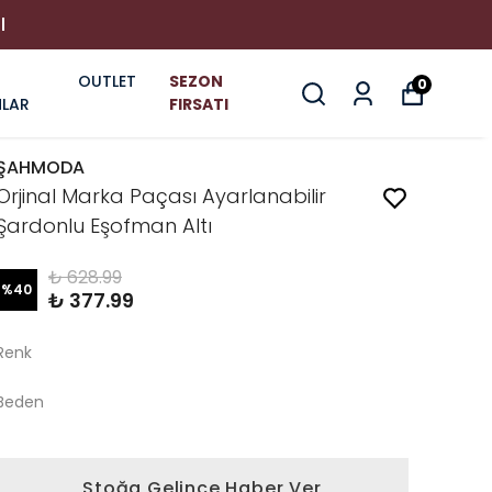
I
OUTLET
SEZON
0
LAR
FIRSATI
ŞAHMODA
Orjinal Marka Paçası Ayarlanabilir
Şardonlu Eşofman Altı
₺ 628.99
%
40
₺ 377.99
Renk
Beden
Stoğa Gelince Haber Ver