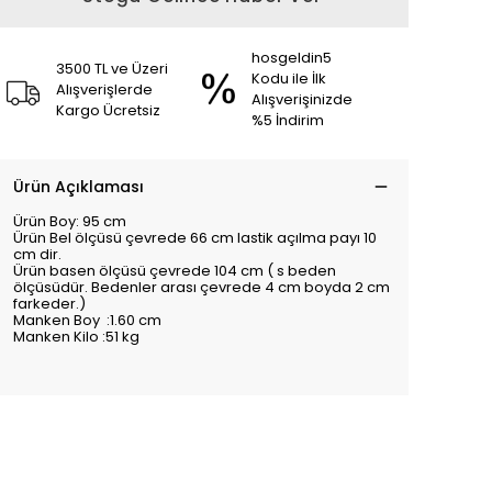
hosgeldin5
3500 TL ve Üzeri
Kodu ile İlk
Alışverişlerde
Alışverişinizde
Kargo Ücretsiz
%5 İndirim
Ürün Açıklaması
Ürün Boy: 95 cm
Ürün Bel ölçüsü çevrede 66 cm lastik açılma payı 10
cm dir.
Ürün basen ölçüsü çevrede 104 cm ( s beden
ölçüsüdür. Bedenler arası çevrede 4 cm boyda 2 cm
farkeder.)
Manken Boy :1.60 cm
Manken Kilo :51 kg