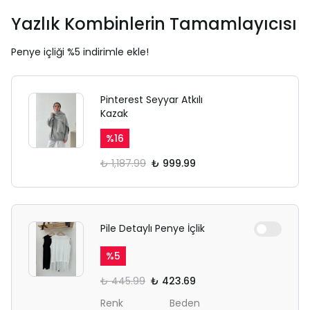
Yazlık Kombinlerin Tamamlayıcısı
Penye içliği %5 indirimle ekle!
Pinterest Seyyar Atkılı
Kazak
%
16
₺ 1,187.99
₺ 999.99
Pile Detaylı Penye İçlik
%
5
₺ 445.99
₺ 423.69
Renk
Beden