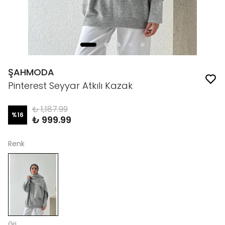
ŞAHMODA
Pinterest Seyyar Atkılı Kazak
₺ 1,187.99
%
16
₺ 999.99
Renk
Gri