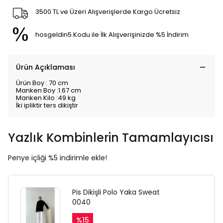
3500 TL ve Üzeri Alışverişlerde Kargo Ücretsiz
hosgeldin5 Kodu ile İlk Alışverişinizde %5 İndirim
Ürün Açıklaması
Ürün Boy : 70 cm
Manken Boy :1.67 cm
Manken Kilo :49 kg
İki ipliktir ters dikiştir
Yazlık Kombinlerin Tamamlayıcısı
Penye içliği %5 indirimle ekle!
Pis Dikişli Polo Yaka Sweat
0040
%
15