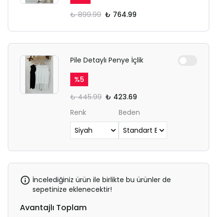
₺ 899.99
₺ 764.99
Pile Detaylı Penye İçlik
%
5
₺ 445.99
₺ 423.69
Renk
Beden
İncelediğiniz ürün ile birlikte bu ürünler de
sepetinize eklenecektir!
Avantajlı Toplam