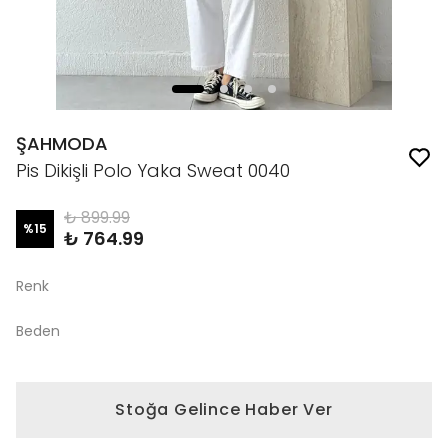
ŞAHMODA
Pis Dikişli Polo Yaka Sweat 0040
₺ 899.99
%
15
₺ 764.99
Renk
Beden
Stoğa Gelince Haber Ver