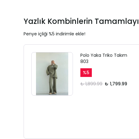
Yazlık Kombinlerin Tamamlayı
Penye içliği %5 indirimle ekle!
Polo Yaka Triko Takım
803
%
5
₺ 1,899.99
₺ 1,799.99