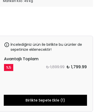
Manken Kilo :49 kg
İncelediğiniz ürün ile birlikte bu ürünler de
sepetinize eklenecektir!
Avantajlı Toplam
₺ 1,899.99
₺ 1,799.99
%
5
Birlikte Sepete Ekle (1)