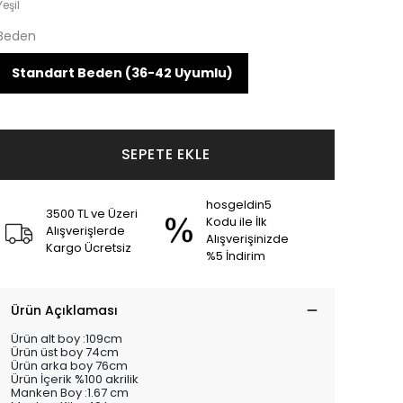
Yeşil
Beden
Standart Beden (36-42 Uyumlu)
SEPETE EKLE
hosgeldin5
3500 TL ve Üzeri
Kodu ile İlk
Alışverişlerde
Alışverişinizde
Kargo Ücretsiz
%5 İndirim
Ürün Açıklaması
Ürün alt boy :109cm
Ürün üst boy 74cm
Ürün arka boy 76cm
Ürün İçerik %100 akrilik
Manken Boy :1.67 cm