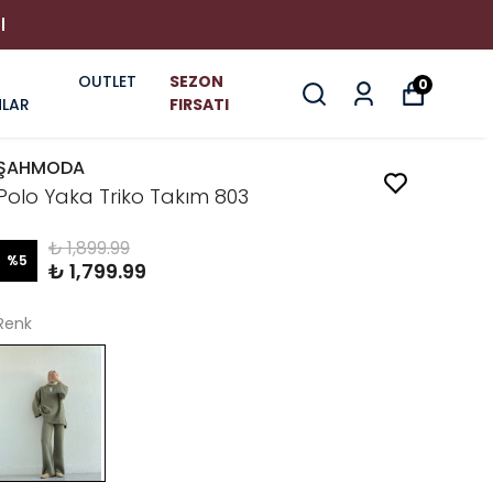
I
OUTLET
SEZON
0
LAR
FIRSATI
ŞAHMODA
Polo Yaka Triko Takım 803
₺ 1,899.99
%
5
₺ 1,799.99
Renk