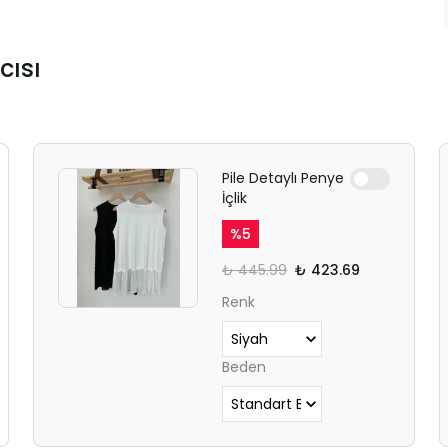
cısı
Pile Detaylı Penye
İçlik
%
5
₺ 445.99
₺ 423.69
Renk
Beden