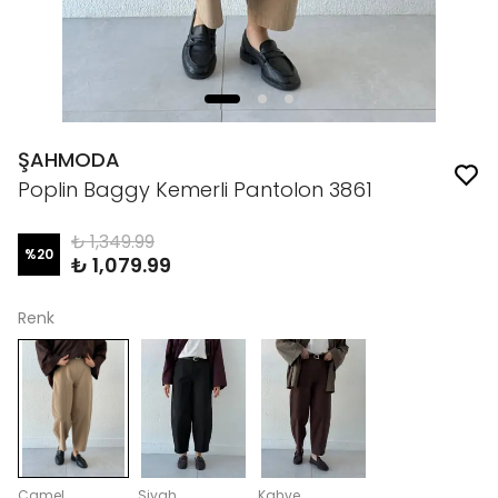
ŞAHMODA
Poplin Baggy Kemerli Pantolon 3861
₺ 1,349.99
%
20
₺ 1,079.99
Renk
Camel
Siyah
Kahve