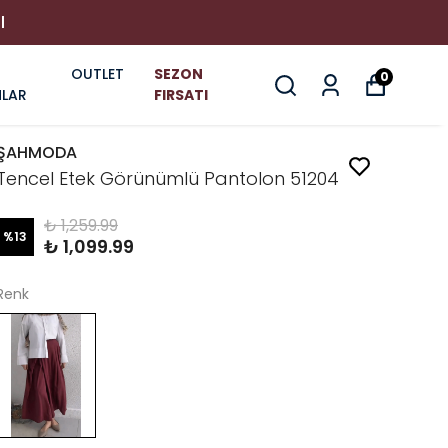
I
OUTLET
SEZON
0
LAR
FIRSATI
ŞAHMODA
Tencel Etek Görünümlü Pantolon 51204
₺ 1,259.99
%
13
₺ 1,099.99
Renk