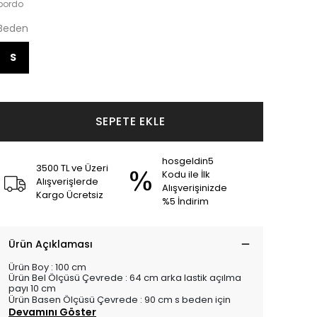
bordo
Beden
S
SEPETE EKLE
hosgeldin5
3500 TL ve Üzeri
Kodu ile İlk
Alışverişlerde
Alışverişinizde
Kargo Ücretsiz
%5 İndirim
Ürün Açıklaması
Ürün Boy : 100 cm
Ürün Bel Ölçüsü Çevrede : 64 cm arka lastik açılma
payı 10 cm
Ürün Basen Ölçüsü Çevrede : 90 cm s beden için
Devamını Göster