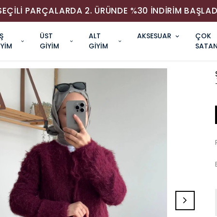
SEÇİLİ PARÇALARDA 2. ÜRÜNDE %30 İNDİRİM BAŞLAD
Ş
ÜST
ALT
AKSESUAR
ÇOK
İYİM
GİYİM
GİYİM
SATAN