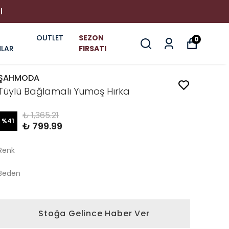
I
OUTLET
SEZON
0
LAR
FIRSATI
ŞAHMODA
Tüylü Bağlamalı Yumoş Hırka
₺ 1,365.21
%
41
₺ 799.99
Renk
Beden
Stoğa Gelince Haber Ver