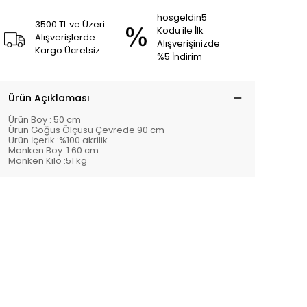
hosgeldin5
3500 TL ve Üzeri
Kodu ile İlk
Alışverişlerde
Alışverişinizde
Kargo Ücretsiz
%5 İndirim
Ürün Açıklaması
Ürün Boy : 50 cm
Ürün Göğüs Ölçüsü Çevrede 90 cm
Ürün İçerik :%100 akrilik
Manken Boy :1.60 cm
Manken Kilo :51 kg