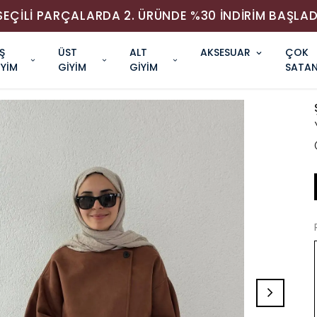
SEÇİLİ PARÇALARDA 2. ÜRÜNDE %30 İNDİRİM BAŞLAD
Ş
ÜST
ALT
AKSESUAR
ÇOK
İYİM
GİYİM
GİYİM
SATAN