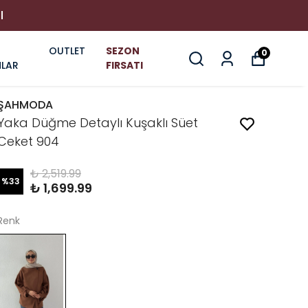
I
OUTLET
SEZON
0
LAR
FIRSATI
ŞAHMODA
Yaka Düğme Detaylı Kuşaklı Süet
Ceket 904
₺ 2,519.99
%
33
₺ 1,699.99
Renk