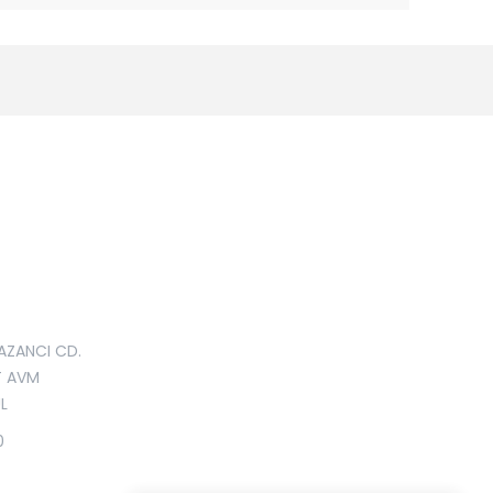
AZANCI CD.
T AVM
L
0