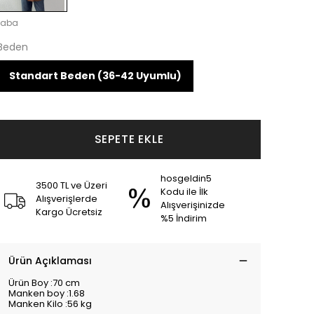
taba
Beden
Standart Beden (36-42 Uyumlu)
SEPETE EKLE
hosgeldin5
3500 TL ve Üzeri
Kodu ile İlk
Alışverişlerde
Alışverişinizde
Kargo Ücretsiz
%5 İndirim
Ürün Açıklaması
Ürün Boy :70 cm
Manken boy :1.68
Manken Kilo :56 kg