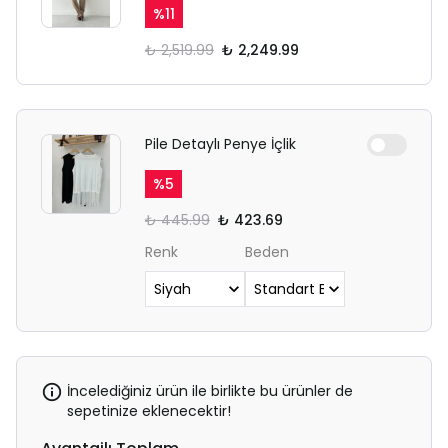
%
11
₺ 2,519.99
₺ 2,249.99
Pile Detaylı Penye İçlik
%
5
₺ 445.99
₺ 423.69
Renk
Beden
İncelediğiniz ürün ile birlikte bu ürünler de
sepetinize eklenecektir!