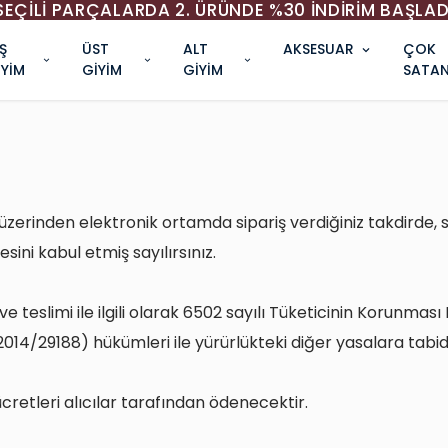
SEÇİLİ PARÇALARDA 2. ÜRÜNDE %30 İNDİRİM BAŞLAD
Ş
ÜST
ALT
AKSESUAR
ÇOK
İYİM
GİYİM
GİYİM
SATAN
zerinden elektronik ortamda sipariş verdiğiniz takdirde, s
ini kabul etmiş sayılırsınız.
ş ve teslimi ile ilgili olarak 6502 sayılı Tüketicinin Korunm
014/29188) hükümleri ile yürürlükteki diğer yasalara tabidi
retleri alıcılar tarafından ödenecektir.