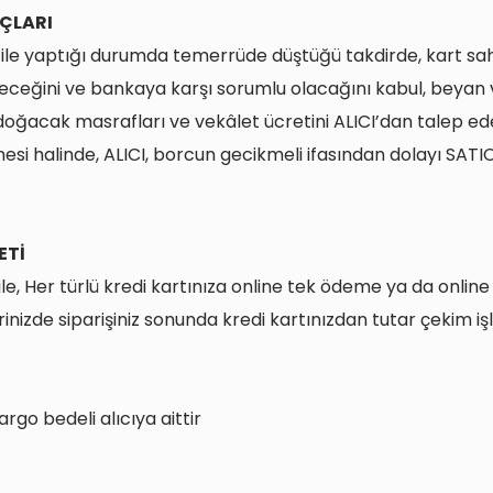
ÇLARI
ı ile yaptığı durumda temerrüde düştüğü takdirde, kart sahi
ceğini ve bankaya karşı sorumlu olacağını kabul, beyan v
doğacak masrafları ve vekâlet ücretini ALICI’dan talep ede
 halinde, ALICI, borcun gecikmeli ifasından dolayı SATICI
ETİ
 ile, Her türlü kredi kartınıza online tek ödeme ya da onlin
rinizde siparişiniz sonunda kredi kartınızdan tutar çekim 
go bedeli alıcıya aittir