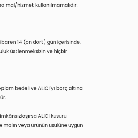
sa mal/hizmet kullanılmamalıdır.
tibaren 14 (on dört) gün içerisinde,
luluk üstlenmeksizin ve hiçbir
oplam bedeli ve ALICI’yı borç altına
dür.
imkânsızlaşırsa ALICI kusuru
de malın veya ürünün usulüne uygun