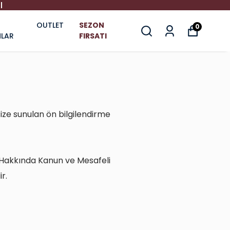
I
OUTLET
SEZON
0
LAR
FIRSATI
ize sunulan ön bilgilendirme
ası Hakkında Kanun ve Mesafeli
r.