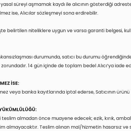
k yasal süreyi aşmamak kaydı ile alıcının gösterdiği adreste
ilmez ise, Alıcılar sözleşmeyi sona erdirebilir.
şte belirtilen niteliklere uygun ve varsa garanti belgesi, ku
mkansızlaşması durumunda, satıcı bu durumu öğrendiğinden 
 zorundadır. 14 gün içinde de toplam bedel Alıcı’ya iade e
MEZ İSE:
demez veya banka kayıtlarında iptal ederse, Satıcının ürün
 YÜKÜMLÜLÜĞÜ:
teslim almadan önce muayene edecek; ezik, kırık, ambalajı 
im almayacaktır. Teslim alınan mal/hizmetin hasarsız ve 