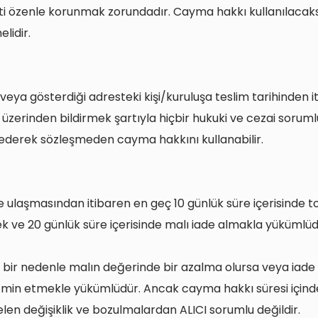
ti özenle korunmak zorundadır. Cayma hakkı kullanılacak
lidir.
 veya gösterdiği adresteki kişi/kuruluşa teslim tarihinden i
ri üzerinden bildirmek şartıyla hiçbir hukuki ve cezai sorum
ederek sözleşmeden cayma hakkını kullanabilir.
e ulaşmasından itibaren en geç 10 günlük süre içerisinde t
ek ve 20 günlük süre içerisinde malı iade almakla yükümlü
bir nedenle malın değerinde bir azalma olursa veya iade 
tazmin etmekle yükümlüdür. Ancak cayma hakkı süresi için
en değişiklik ve bozulmalardan ALICI sorumlu değildir.