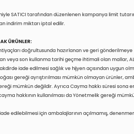
iyle SATICI tarafından düzenlenen kampanya limit tutarın
ndirim miktarı iptal edilir.
AK ÜRÜNLER:
l ihtiyaçları doğrultusunda hazırlanan ve geri gönderilmey
lan veya son kullanma tarihi geçme ihtimali olan mallar, A
takdirde iade edilmesi sağlık ve hijyen açısından uygun olm
oğası gereği ayrıştırılması mümkün olmayan ürünler, amba
ereği mümkün değildir. Ayrıca Cayma hakkı süresi sona er
n cayma hakkının kullanılması da Yönetmelik gereği mümkün
, iade edilebilmesi için ambalajlarının açılmamış, denenm