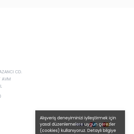
AZANCI CD.
T AVM
L
0
Alışveriş deneyiminizi iyileştirmek için
yasal düzenlemelere uygun çerezler
(cookies) kullanıyoruz. Detaylı bilgiye