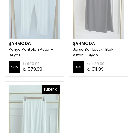
ŞAHMODA
ŞAHMODA
Penye Pantolon Astar -
Jarse Beli Lastikli Etek
Beyaz
Astarı - Siyah
₺ 890.99
₺ 449.99
%
35
%
31
₺ 579.99
₺ 311.99
Tükendi