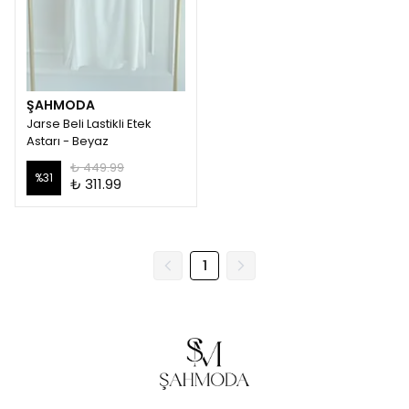
ŞAHMODA
Jarse Beli Lastikli Etek
Astarı - Beyaz
₺ 449.99
%
31
₺ 311.99
1