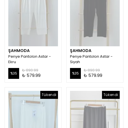
ŞAHMODA
ŞAHMODA
Penye Pantolon Astar -
Penye Pantolon Astar -
Ekru
Siyah
₺ 890.99
₺ 890.99
%
35
%
35
₺ 579.99
₺ 579.99
Tükendi
Tükendi