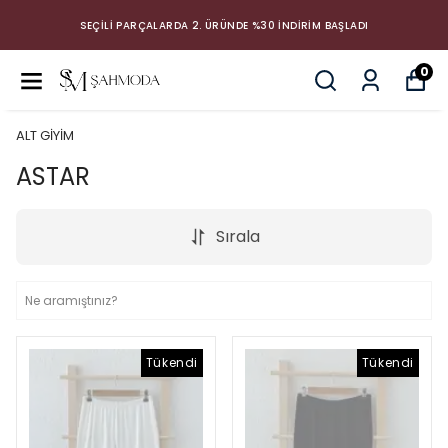
SEÇİLİ PARÇALARDA 2. ÜRÜNDE %30 İNDİRİM BAŞLADI
0
ALT GİYİM
ASTAR
Sırala
Tükendi
Tükendi