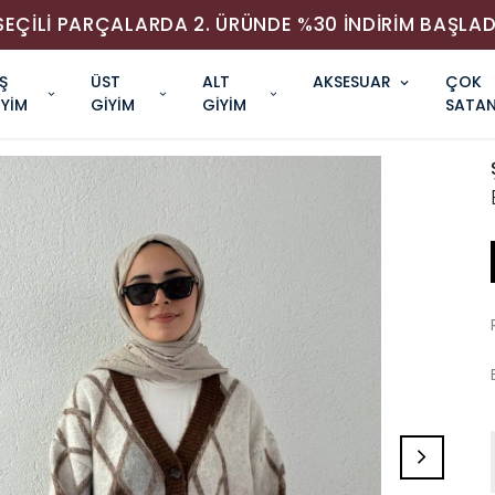
SEÇİLİ PARÇALARDA 2. ÜRÜNDE %30 İNDİRİM BAŞLAD
Ş
ÜST
ALT
AKSESUAR
ÇOK
İYİM
GİYİM
GİYİM
SATAN