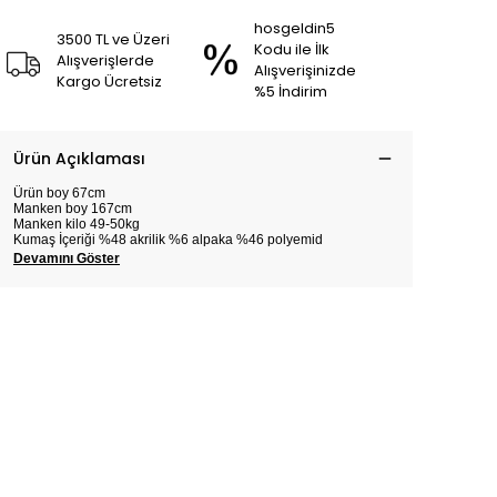
hosgeldin5
3500 TL ve Üzeri
Kodu ile İlk
Alışverişlerde
Alışverişinizde
Kargo Ücretsiz
%5 İndirim
Ürün Açıklaması
Ürün boy 67cm
Manken boy 167cm
Manken kilo 49-50kg
Kumaş İçeriği %48 akrilik %6 alpaka %46 polyemid
Devamını Göster