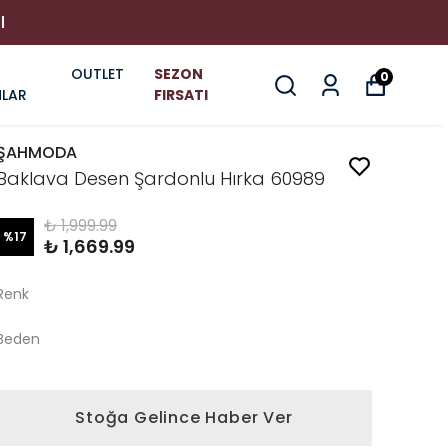
I
OUTLET
SEZON
0
LAR
FIRSATI
ŞAHMODA
Baklava Desen Şardonlu Hırka 60989
₺ 1,999.99
%
17
₺ 1,669.99
Renk
Beden
Stoğa Gelince Haber Ver