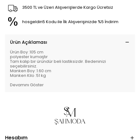
3500 TL ve Üzeri Alışverişlerde Kargo Ücretsiz
hosgeldin5 Kodu ile İlk Alışverişinizde %5 İndirim
Ürün Açıklaması
Ürün Boy :105 cm
polyester kumaştır
Tam kalıp bir üründür beli lastiksizdir. Bedeninizi
seçebilirsiniz.
Manken Boy :1.60 cm
Manken Kilo :51 kg
Devamını Göster
Hesabım