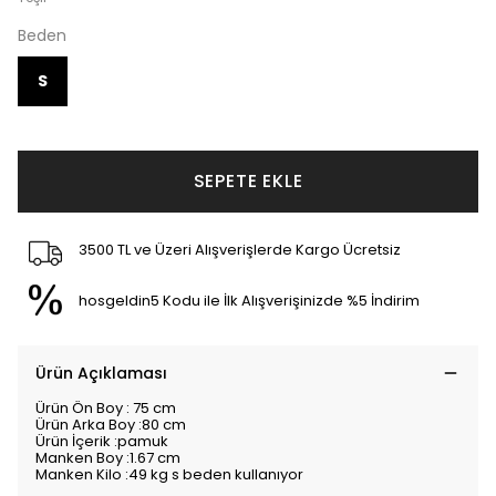
Beden
S
SEPETE EKLE
3500 TL ve Üzeri Alışverişlerde Kargo Ücretsiz
hosgeldin5 Kodu ile İlk Alışverişinizde %5 İndirim
Ürün Açıklaması
Ürün Ön Boy : 75 cm
Ürün Arka Boy :80 cm
Ürün İçerik :pamuk
Manken Boy :1.67 cm
Manken Kilo :49 kg s beden kullanıyor