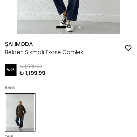
ŞAHMODA
Belden Sıkmalı Ekose Gömlek
₺ 1,599.99
%
25
₺ 1,199.99
Renk
Yeşil