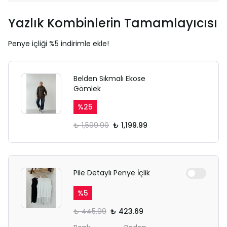
Yazlık Kombinlerin Tamamlayıcısı
Penye içliği %5 indirimle ekle!
Belden Sıkmalı Ekose
Gömlek
%
25
₺ 1,599.99
₺ 1,199.99
Pile Detaylı Penye İçlik
%
5
₺ 445.99
₺ 423.69