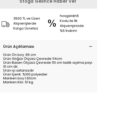
Stoğa Gelince Haber Ver
hosgeldin5
3500 TL ve Üzeri
Kodu ile İlk
Alışverişlerde
Alışverişinizde
Kargo Ücretsiz
%5 İndirim
Ürün Açıklaması
Ürün Ön boy :65 cm
Ürün Göğüs Ölçüsü Çevrede 114cm
Ürün Basen Ölçüsü Çevrede 110 cm lastik açılma payı
10 cm dir.
Ürün içi astarsızdır
Ürün İçerik :%100 polyester
Manken boy:1.60cm
Manken Kilo :51 kg