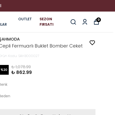
I
OUTLET
SEZON
0
LAR
FIRSATI
ŞAHMODA
Cepli Fermuarlı Buklet Bomber Ceket
Ürün Kodu
:
SAH3000027
₺ 1,078.99
%
20
₺ 862.99
Renk
Beden