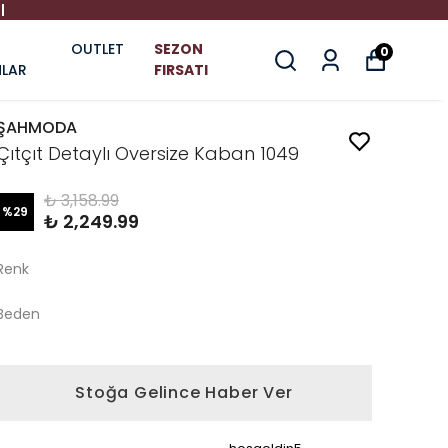
I
OUTLET
SEZON
0
LAR
FIRSATI
ŞAHMODA
Çıtçıt Detaylı Oversize Kaban 1049
₺ 3,158.99
%
29
₺ 2,249.99
Renk
Beden
Stoğa Gelince Haber Ver