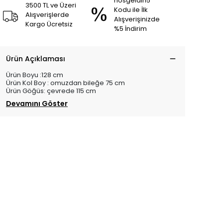
hosgeldin5
3500 TL ve Üzeri
Kodu ile İlk
Alışverişlerde
Alışverişinizde
Kargo Ücretsiz
%5 İndirim
Ürün Açıklaması
Ürün Boyu :128 cm
Ürün Kol Boy : omuzdan bileğe 75 cm
Ürün Göğüs: çevrede 115 cm
Devamını Göster