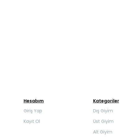
Hesabım
Kategoriler
Giriş Yap
Dış Giyim
Kayıt Ol
Üst Giyim
Alt Giyim