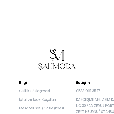
Bilgi
İletişim
Gizlilik Sözleşmesi
0533 061 35 17
İptal ve İade Koşulları
KAZÇEŞME MH. ASIM K
NO:38/AD ZERUJ POR
Mesafeli Satış Sözleşmesi
ZEYTİNBURNU/İSTANBU