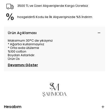
3500 TL ve Üzeri Alışverişlerde Kargo Ücretsiz
hosgeldin5 Kodu ile İlk Alışverişinizde %5 İndirim
Ürün Açıklaması
Maksimum 30°C de yıkayınız
* Ağartıcı kullanmayınız
* Orta ısıda ütüleme
%100 cotton
Boydan Astarlıdır.
Ürün Üs
Devamını Göster
Hesabım