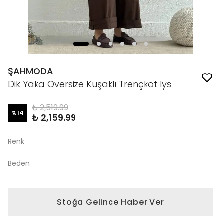
ŞAHMODA
Dik Yaka Oversize Kuşaklı Trençkot lys
₺ 2,519.99
%
14
₺ 2,159.99
Renk
Beden
Stoğa Gelince Haber Ver