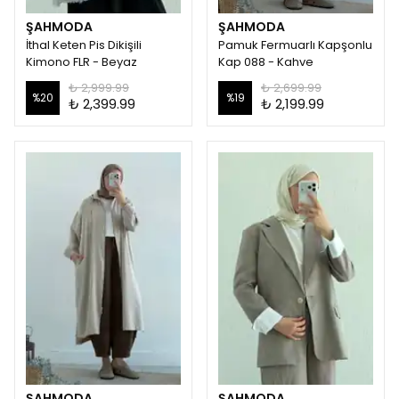
ŞAHMODA
ŞAHMODA
İthal Keten Pis Dikişili
Pamuk Fermuarlı Kapşonlu
Kimono FLR - Beyaz
Kap 088 - Kahve
₺ 2,999.99
₺ 2,699.99
%
20
%
19
₺ 2,399.99
₺ 2,199.99
ŞAHMODA
ŞAHMODA