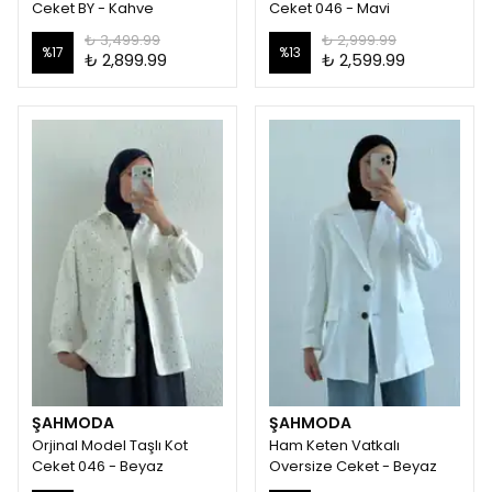
Ceket BY - Kahve
Ceket 046 - Mavi
₺ 3,499.99
₺ 2,999.99
%
17
%
13
₺ 2,899.99
₺ 2,599.99
ŞAHMODA
ŞAHMODA
Orjinal Model Taşlı Kot
Ham Keten Vatkalı
Ceket 046 - Beyaz
Oversize Ceket - Beyaz