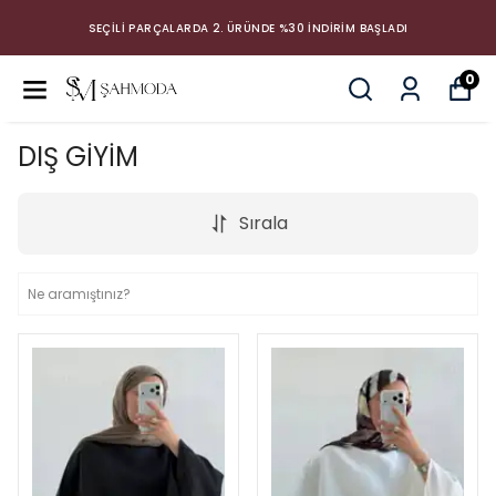
SEÇİLİ PARÇALARDA 2. ÜRÜNDE %30 İNDİRİM BAŞLADI
0
DIŞ GİYİM
Sırala