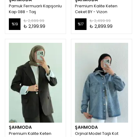
Pamuk Fermuarlı Kapşonlu
Premium Kalite Keten
Kap 088 - Taş
Ceket BY - Vizon
₺ 2,699.99
₺ 3,499.99
%
19
%
17
₺ 2,199.99
₺ 2,899.99
ŞAHMODA
ŞAHMODA
Premium Kalite Keten
Orjinal Model Taşlı Kot