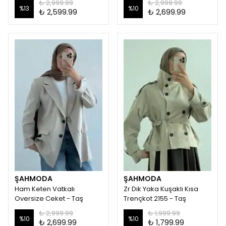
₺ 2,999.99
₺ 2,999.99
%
13
%
10
₺ 2,599.99
₺ 2,699.99
ŞAHMODA
ŞAHMODA
Ham Keten Vatkalı
Zr Dik Yaka Kuşaklı Kısa
Oversize Ceket - Taş
Trençkot 2155 - Taş
₺ 2,999.99
₺ 1,999.99
%
10
%
10
₺ 2,699.99
₺ 1,799.99