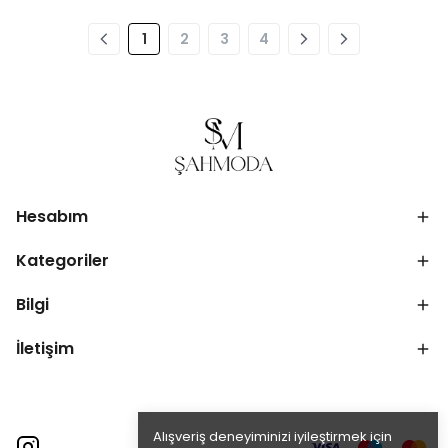
1
2
3
4
Hesabım
Kategoriler
Bilgi
İletişim
Alışveriş deneyiminizi iyileştirmek için