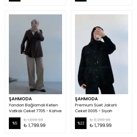
ŞAHMODA
ŞAHMODA
Yandan Bağlamalı Keten
Premium Süet Jakarlı
Vatkalı Ceket 7705 - Kahve
Ceket 0005 - Siyah
₺ 1,899.99
₺ 2,299.99
%
5
%
22
₺ 1,799.99
₺ 1,799.99