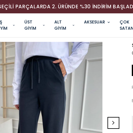
SEÇİLİ PARÇALARDA 2. ÜRÜNDE %30 İNDİRİM BAŞLAD
Ş
ÜST
ALT
AKSESUAR
ÇOK
İYİM
GİYİM
GİYİM
SATAN