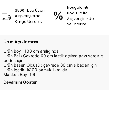
hosgeldin5
3500 TL ve Üzeri
Kodu ile İlk
Alışverişlerde
Alışverişinizde
Kargo Ücretsiz
%5 İndirim
Ürün Açıklaması
Ürün Boy : 100 cm aralıgında
Ürün Bel : Çevrede 60 cm lastik açılma payı vardır. s
beden için
Ürün Basen Ölçüsü : çevrede 86 cm s beden için
Ürün İçerik :%100 pamuk lıkralıdır
Manken Boy :1.6
Devamını Göster