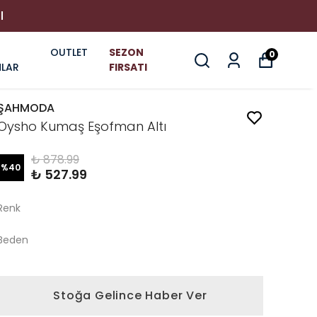
I
OUTLET
SEZON
0
LAR
FIRSATI
ŞAHMODA
Oysho Kumaş Eşofman Altı
₺ 878.99
%
40
₺ 527.99
Renk
Beden
Stoğa Gelince Haber Ver