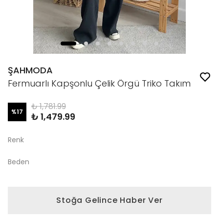
ŞAHMODA
Fermuarlı Kapşonlu Çelik Örgü Triko Takım
₺ 1,781.99
%
17
₺ 1,479.99
Renk
Beden
Stoğa Gelince Haber Ver