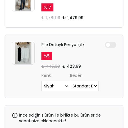
%
17
₺ 1,781.99
₺ 1,479.99
Pile Detaylı Penye İçlik
%
5
₺ 445.99
₺ 423.69
Renk
Beden
İncelediğiniz ürün ile birlikte bu ürünler de
sepetinize eklenecektir!