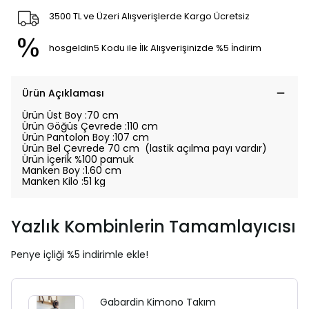
3500 TL ve Üzeri Alışverişlerde Kargo Ücretsiz
hosgeldin5 Kodu ile İlk Alışverişinizde %5 İndirim
Ürün Açıklaması
Ürün Üst Boy :70 cm
Ürün Göğüs Çevrede :110 cm
Ürün Pantolon Boy :107 cm
Ürün Bel Çevrede 70 cm (lastik açılma payı vardır)
Ürün İçerik %100 pamuk
Manken Boy :1.60 cm
Manken Kilo :51 kg
Yazlık Kombinlerin Tamamlayıcısı
Penye içliği %5 indirimle ekle!
Gabardin Kimono Takım