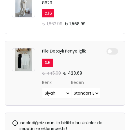
8629
%
16
₺ 1,862.99
₺ 1,568.99
Pile Detaylı Penye İçlik
%
5
₺ 445.99
₺ 423.69
Renk
Beden
İncelediğiniz ürün ile birlikte bu ürünler de
sepetinize eklenecektir!