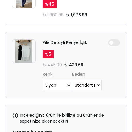
%
45
₺ 1,960.99
₺ 1,078.99
Pile Detaylı Penye İçlik
%
5
₺ 445.99
₺ 423.69
Renk
Beden
İncelediğiniz ürün ile birlikte bu ürünler de
sepetinize eklenecektir!