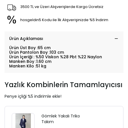
3500 TL ve Üzeri Alışverişlerde Kargo Ücretsiz
hosgeldin5 Kodu ile İlk Alışverişinizde %5 İndirim
Ürün Açıklaması
Ürün Üst Boy :65 cm
Ürün Pantolon Boy :103 cm
Ürün İçeriği : %50 Viskon %28 Pbt %22 Naylon
Manken Boy :1.60 cm
Manken Kilo :51 kg
Yazlık Kombinlerin Tamamlayıcısı
Penye içliği %5 indirimle ekle!
Gömlek Yakalı Triko
Takım