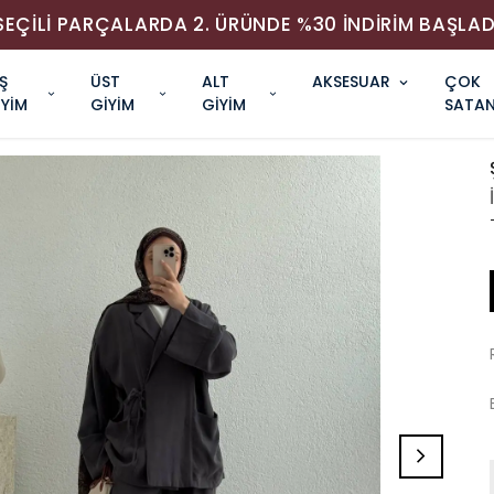
SEÇİLİ PARÇALARDA 2. ÜRÜNDE %30 İNDİRİM BAŞLAD
Ş
ÜST
ALT
AKSESUAR
ÇOK
İYİM
GİYİM
GİYİM
SATAN