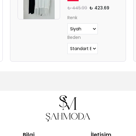
₺ 445.99
₺ 423.69
Renk
Beden
Bilgi
İletişim