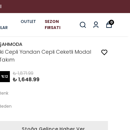
I
OUTLET
SEZON
0
LAR
FIRSATI
ŞAHMODA
İki Cepli Yandan Cepli Ceketli Modal
Takım
₺ 1,871.99
%
12
₺ 1,648.99
Renk
Beden
Stoğa Gelince Haber Ver