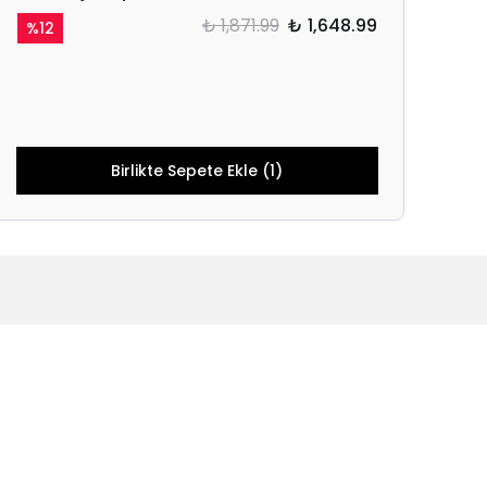
₺ 1,871.99
₺ 1,648.99
%
12
Birlikte Sepete Ekle (1)