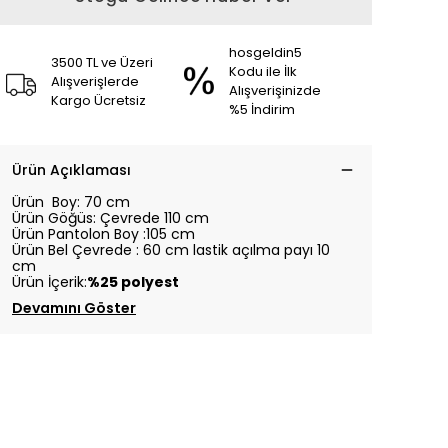
hosgeldin5
3500 TL ve Üzeri
Kodu ile İlk
Alışverişlerde
Alışverişinizde
Kargo Ücretsiz
%5 İndirim
Ürün Açıklaması
Ürün Boy: 70 cm
Ürün Göğüs: Çevrede 110 cm
Ürün Pantolon Boy :105 cm
Ürün Bel Çevrede : 60 cm lastik açılma payı 10
cm
Ürün İçerik:
%25 polyest
Devamını Göster