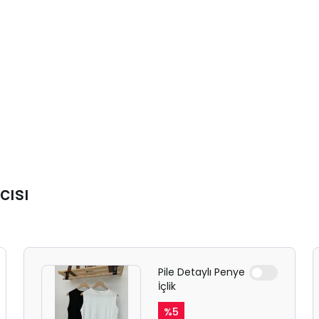
cısı
Pile Detaylı Penye
İçlik
%
5