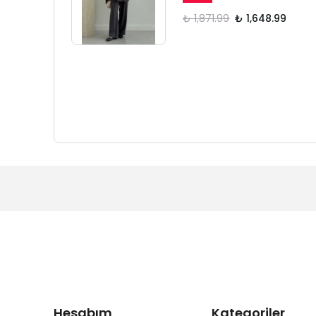
₺ 1,871.99
₺ 1,648.99
Hesabım
Kategoriler