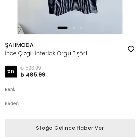
ŞAHMODA
İnce Çizgili İnterlok Örgü Tişört
₺ 598.99
%
19
₺ 485.99
Renk
Beden
Stoğa Gelince Haber Ver