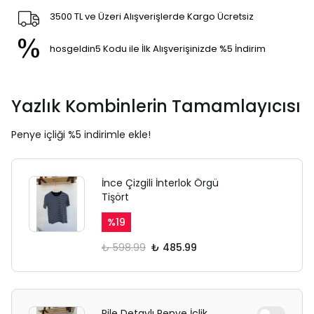
3500 TL ve Üzeri Alışverişlerde Kargo Ücretsiz
hosgeldin5 Kodu ile İlk Alışverişinizde %5 İndirim
Yazlık Kombinlerin Tamamlayıcısı
Penye içliği %5 indirimle ekle!
İnce Çizgili İnterlok Örgü
Tişört
%
19
₺ 598.99
₺ 485.99
Pile Detaylı Penye İçlik