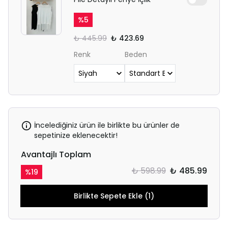
%
5
₺ 445.99
₺ 423.69
Renk
Beden
İncelediğiniz ürün ile birlikte bu ürünler de
sepetinize eklenecektir!
Avantajlı Toplam
₺ 598.99
₺ 485.99
%
19
Birlikte Sepete Ekle (1)