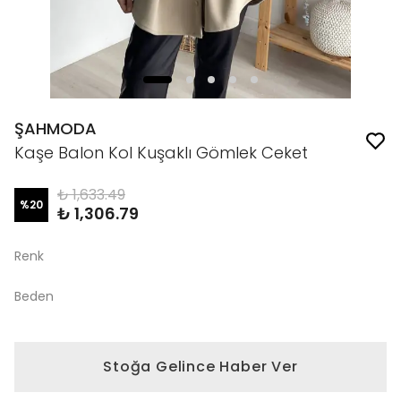
ŞAHMODA
Kaşe Balon Kol Kuşaklı Gömlek Ceket
₺ 1,633.49
%
20
₺ 1,306.79
Renk
Beden
Stoğa Gelince Haber Ver