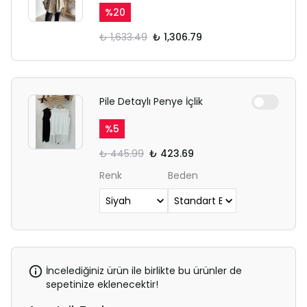
%
20
₺ 1,633.49
₺ 1,306.79
Pile Detaylı Penye İçlik
%
5
₺ 445.99
₺ 423.69
Renk
Beden
İncelediğiniz ürün ile birlikte bu ürünler de
sepetinize eklenecektir!