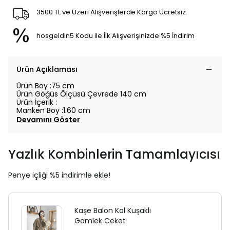
3500 TL ve Üzeri Alışverişlerde Kargo Ücretsiz
hosgeldin5 Kodu ile İlk Alışverişinizde %5 İndirim
Ürün Açıklaması
Ürün
Boy :75 cm
Ürün Göğüs Ölçüsü Çevrede 140 cm
Ürün İçerik :
Manken Boy :1.60 cm
Devamını Göster
Yazlık Kombinlerin Tamamlayıcısı
Penye içliği %5 indirimle ekle!
Kaşe Balon Kol Kuşaklı
Gömlek Ceket