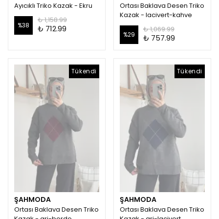
Ayıcıklı Triko Kazak - Ekru
Ortası Baklava Desen Triko
Kazak - lacivert-kahve
₺ 1,158.99
%
38
₺ 712.99
₺ 1,069.99
%
29
₺ 757.99
Tükendi
Tükendi
ŞAHMODA
ŞAHMODA
Ortası Baklava Desen Triko
Ortası Baklava Desen Triko
Kazak - gri-bordo
Kazak - gri-lacivert