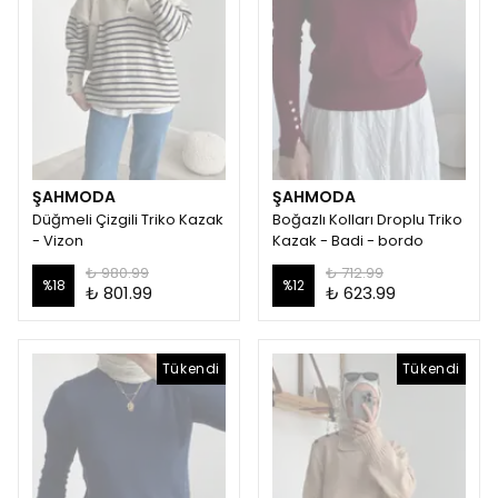
ŞAHMODA
ŞAHMODA
Düğmeli Çizgili Triko Kazak
Boğazlı Kolları Droplu Triko
- Vizon
Kazak - Badi - bordo
₺ 980.99
₺ 712.99
%
18
%
12
₺ 801.99
₺ 623.99
Tükendi
Tükendi