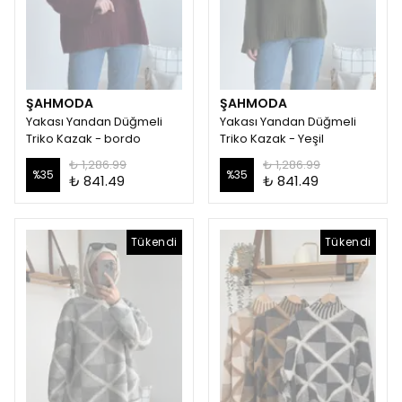
ŞAHMODA
ŞAHMODA
Yakası Yandan Düğmeli
Yakası Yandan Düğmeli
Triko Kazak - bordo
Triko Kazak - Yeşil
₺ 1,286.99
₺ 1,286.99
%
35
%
35
₺ 841.49
₺ 841.49
Tükendi
Tükendi