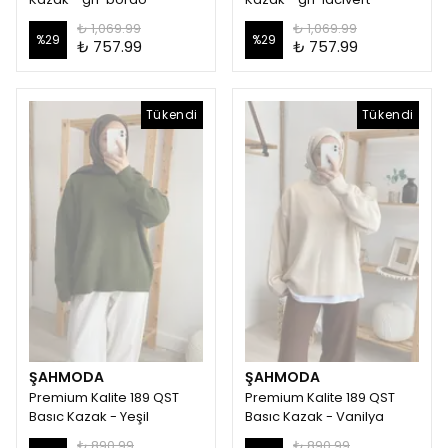
₺ 1,069.99
₺ 1,069.99
%
29
%
29
₺ 757.99
₺ 757.99
Tükendi
Tükendi
ŞAHMODA
ŞAHMODA
Premium Kalite 189 QST
Premium Kalite 189 QST
Basıc Kazak - Yeşil
Basıc Kazak - Vanilya
₺ 890.99
₺ 890.99