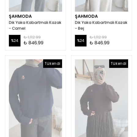
ŞAHMODA
ŞAHMODA
Dik Yaka Kabartmalı Kazak
Dik Yaka Kabartmalı Kazak
- Camel
- Bej
₺ 1,112.99
₺ 1,112.99
%
24
%
24
₺ 846.99
₺ 846.99
Tükendi
Tükendi