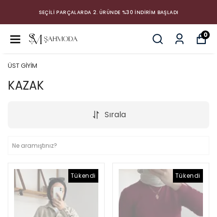
SEÇİLİ PARÇALARDA 2. ÜRÜNDE %30 İNDİRİM BAŞLADI
0
ÜST GİYİM
KAZAK
Sırala
Tükendi
Tükendi