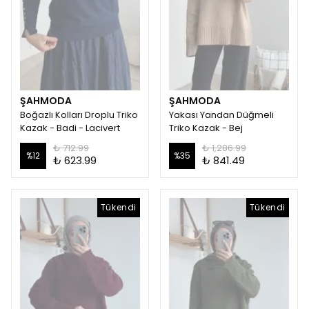
ŞAHMODA
ŞAHMODA
Boğazlı Kolları Droplu Triko
Yakası Yandan Düğmeli
Kazak - Badi - Lacivert
Triko Kazak - Bej
₺ 712.99
₺ 1,286.99
%
12
%
35
₺ 623.99
₺ 841.49
Tükendi
Tükendi