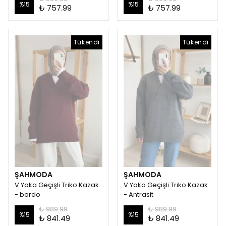
%
15
%
15
₺ 757.99
₺ 757.99
Tükendi
Tükendi
ŞAHMODA
ŞAHMODA
V Yaka Geçişli Triko Kazak
V Yaka Geçişli Triko Kazak
- bordo
- Antrasit
₺ 989.99
₺ 989.99
%
15
%
15
₺ 841.49
₺ 841.49