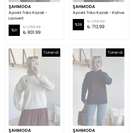
ŞAHMODA
ŞAHMODA
Ayıcıklı Triko Kazak -
Ayıcıklı Triko Kazak - Kahve
Lacivert
₺ 1,158.99
%
38
₺ 712.99
₺ 1,158.99
%
31
₺ 801.99
Tükendi
Tükendi
ŞAHMODA
ŞAHMODA