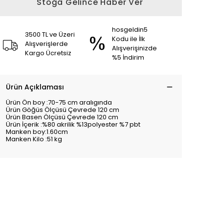
Stoğa Gelince Haber Ver
hosgeldin5
3500 TL ve Üzeri
Kodu ile İlk
Alışverişlerde
Alışverişinizde
Kargo Ücretsiz
%5 İndirim
Ürün Açıklaması
Ürün Ön boy :70-75 cm aralıgında
Ürün Göğüs Ölçüsü Çevrede 120 cm
Ürün Basen Ölçüsü Çevrede 120 cm
Ürün İçerik :%80 akrilik %13polyester %7 pbt
Manken boy:1.60cm
Manken Kilo :51 kg