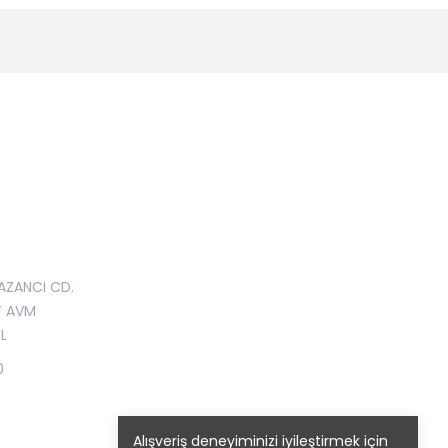
AZANCI CD.
T AVM
L
0
Alışveriş deneyiminizi iyileştirmek için