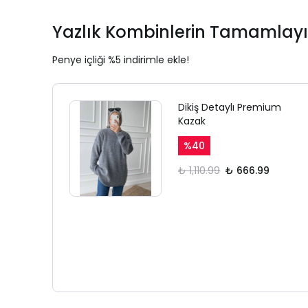
Yazlık Kombinlerin Tamamlayı
Penye içliği %5 indirimle ekle!
Dikiş Detaylı Premium
Kazak
%
40
₺ 1,110.99
₺ 666.99