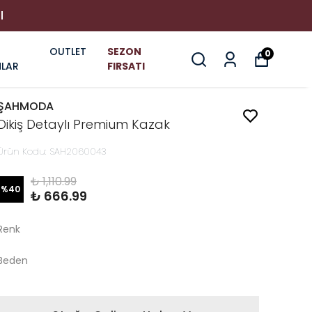
I
OUTLET
SEZON
0
LAR
FIRSATI
ŞAHMODA
Dikiş Detaylı Premium Kazak
Ürün Kodu
:
SAH2060043
₺ 1,110.99
%
40
₺ 666.99
Renk
Beden