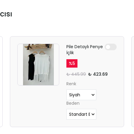
cısı
Pile Detaylı Penye
İçlik
%
5
₺ 445.99
₺ 423.69
Renk
Beden