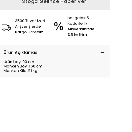
Stoğa Gelince Haber Ver
hosgeldin5
3500 TL ve Üzeri
Kodu ile İlk
Alışverişlerde
Alışverişinizde
Kargo Ücretsiz
%5 İndirim
Ürün Açıklaması
Ürün boy :90 cm
Manken Boy; 1.60 cm
Manken Kilo :51 kg