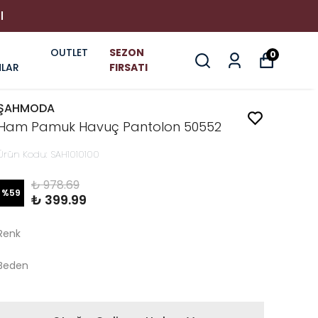
I
OUTLET
SEZON
0
LAR
FIRSATI
ŞAHMODA
Ham Pamuk Havuç Pantolon 50552
Ürün Kodu
:
SAH1010100
₺ 978.69
%
59
₺ 399.99
Renk
Beden