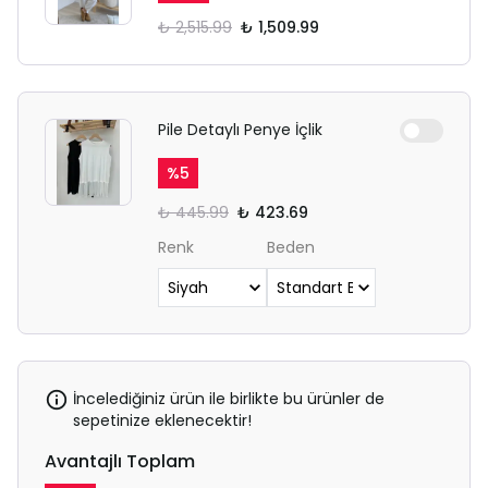
₺ 2,515.99
₺ 1,509.99
Pile Detaylı Penye İçlik
%
5
₺ 445.99
₺ 423.69
Renk
Beden
İncelediğiniz ürün ile birlikte bu ürünler de
sepetinize eklenecektir!
Avantajlı Toplam