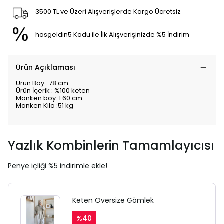
3500 TL ve Üzeri Alışverişlerde Kargo Ücretsiz
hosgeldin5 Kodu ile İlk Alışverişinizde %5 İndirim
Ürün Açıklaması
Ürün Boy : 78 cm
Ürün İçerik : %100 keten
Manken boy :1.60 cm
Manken Kilo :51 kg
Yazlık Kombinlerin Tamamlayıcısı
Penye içliği %5 indirimle ekle!
Keten Oversize Gömlek
%
40