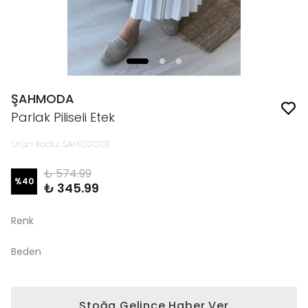
ŞAHMODA
Parlak Piliseli Etek
Ürün Kodu
:
SAH1020101
₺ 574.99
%
40
₺ 345.99
Renk
Beden
Stoğa Gelince Haber Ver