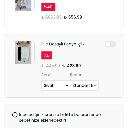
%
40
₺ 1,093.99
₺ 656.99
Pile Detaylı Penye İçlik
%
5
₺ 445.99
₺ 423.69
Renk
Beden
İncelediğiniz ürün ile birlikte bu ürünler de
sepetinize eklenecektir!