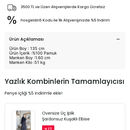
3500 TL ve Üzeri Alışverişlerde Kargo Ücretsiz
hosgeldin5 Kodu ile İlk Alışverişinizde %5 İndirim
Ürün Açıklaması
Ürün Boy : 135 cm
Ürün İçerik :%100 Pamuk
Manken Boy :1.60 cm
Manken Kilo :51 kg
Yazlık Kombinlerin Tamamlayıcısı
Penye içliği %5 indirimle ekle!
Oversize Üç İplik
Şardonsuz Kuşaklı Elbise
%
17