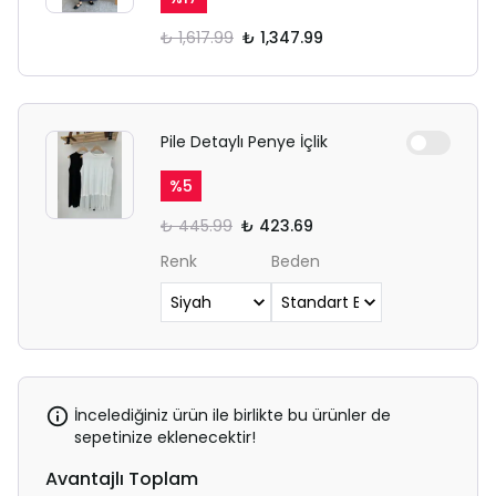
₺ 1,617.99
₺ 1,347.99
Pile Detaylı Penye İçlik
%
5
₺ 445.99
₺ 423.69
Renk
Beden
İncelediğiniz ürün ile birlikte bu ürünler de
sepetinize eklenecektir!
Avantajlı Toplam