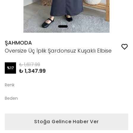
ŞAHMODA
Oversize Üç İplik Şardonsuz Kuşaklı Elbise
₺ 1,617.99
%
17
₺ 1,347.99
Renk
Beden
Stoğa Gelince Haber Ver