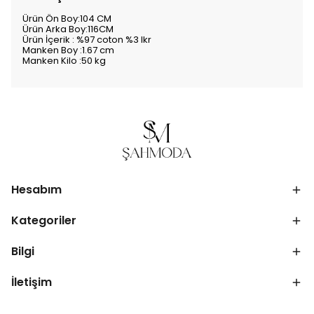
Ürün Ön Boy:104 CM
Ürün Arka Boy:116CM
Ürün İçerik : %97 coton %3 lkr
Manken Boy :1.67 cm
Manken Kilo :50 kg
Hesabım
Kategoriler
Bilgi
İletişim