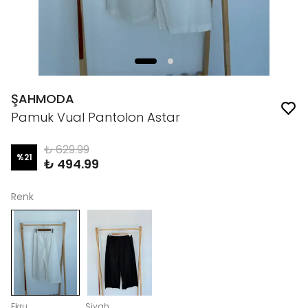
ŞAHMODA
Pamuk Vual Pantolon Astar
₺ 629.99
%
21
₺ 494.99
Renk
Ekru
Siyah