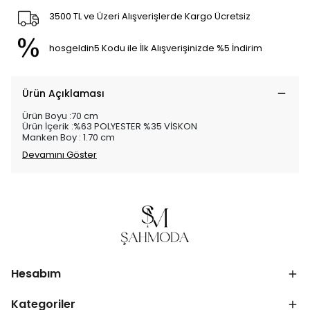
3500 TL ve Üzeri Alışverişlerde Kargo Ücretsiz
hosgeldin5 Kodu ile İlk Alışverişinizde %5 İndirim
Ürün Açıklaması
Ürün Boyu :70 cm
Ürün İçerik :%63 POLYESTER %35 VİSKON
Manken Boy : 1.70 cm
Devamını Göster
Hesabım
Kategoriler