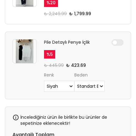
%
20
₺ 2,249.99
₺ 1,799.99
Pile Detaylı Penye İçlik
%
5
₺ 445.99
₺ 423.69
Renk
Beden
İncelediğiniz ürün ile birlikte bu ürünler de
sepetinize eklenecektir!
Avantajlı Toplam