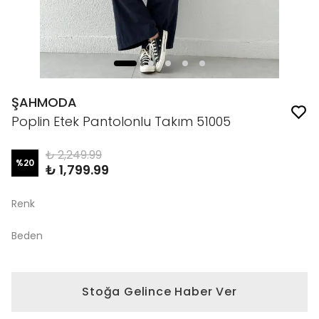
ŞAHMODA
Poplin Etek Pantolonlu Takım 51005
₺ 2,249.99
%
20
₺ 1,799.99
Renk
Beden
Stoğa Gelince Haber Ver