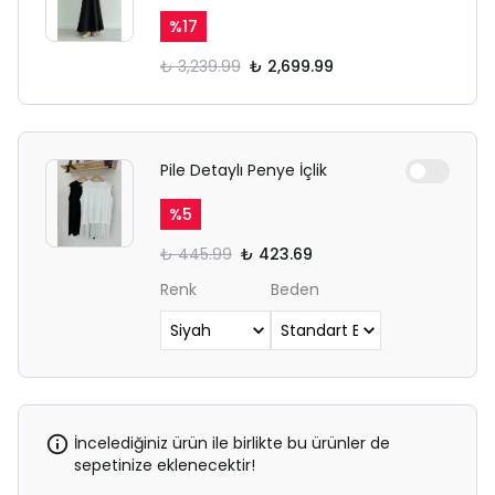
%
17
₺ 3,239.99
₺ 2,699.99
Pile Detaylı Penye İçlik
%
5
₺ 445.99
₺ 423.69
Renk
Beden
İncelediğiniz ürün ile birlikte bu ürünler de
sepetinize eklenecektir!