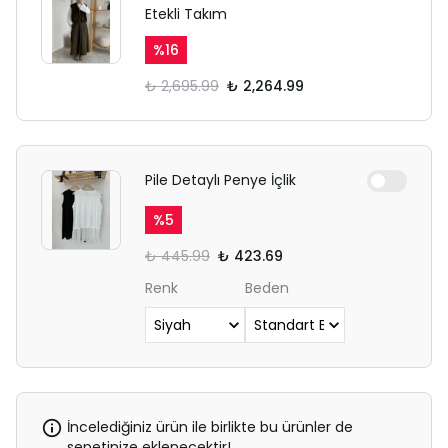
Etekli Takım
%
16
₺ 2,695.99
₺ 2,264.99
Pile Detaylı Penye İçlik
%
5
₺ 445.99
₺ 423.69
Renk
Beden
İncelediğiniz ürün ile birlikte bu ürünler de
sepetinize eklenecektir!